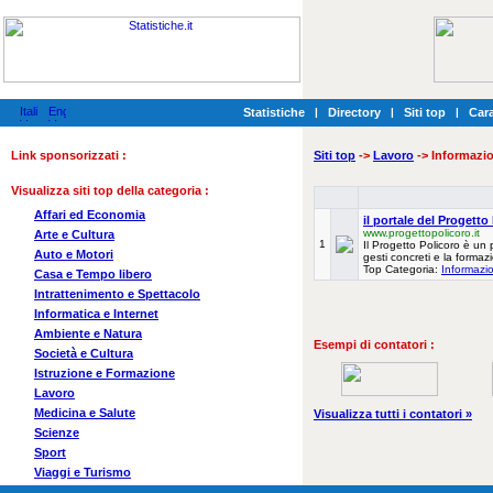
Statistiche
|
Directory
|
Siti top
|
Cara
Link sponsorizzati :
Siti top
->
Lavoro
-> Informazi
Visualizza siti top della categoria :
Affari ed Economia
il portale del Progetto
www.progettopolicoro.it
Arte e Cultura
1
Il Progetto Policoro è un 
Auto e Motori
gesti concreti e la formazi
Top Categoria:
Informazi
Casa e Tempo libero
Intrattenimento e Spettacolo
Informatica e Internet
Ambiente e Natura
Esempi di contatori :
Società e Cultura
Istruzione e Formazione
Lavoro
Medicina e Salute
Visualizza tutti i contatori »
Scienze
Sport
Viaggi e Turismo