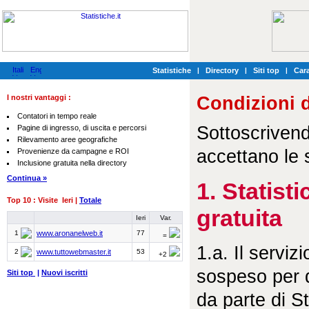
Statistiche
|
Directory
|
Siti top
|
Cara
I nostri vantaggi :
Condizioni di
Contatori in tempo reale
Sottoscrivendo
Pagine di ingresso, di uscita e percorsi
Rilevamento aree geografiche
accettano le s
Provenienze da campagne e ROI
Inclusione gratuita nella directory
Continua »
1. Statist
Top 10 : Visite Ieri |
Totale
gratuita
Ieri
Var.
1
www.aronanelweb.it
77
=
1.a. Il servi
2
www.tuttowebmaster.it
53
+2
sospeso per q
Siti top
|
Nuovi iscritti
da parte di St