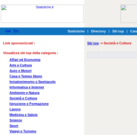
Statistiche
|
Directory
|
Siti top
|
Cara
Link sponsorizzati :
Siti top
-> Società e Cultura
Visualizza siti top della categoria :
Affari ed Economia
Arte e Cultura
Auto e Motori
Casa e Tempo libero
Intrattenimento e Spettacolo
Informatica e Internet
Ambiente e Natura
Società e Cultura
Istruzione e Formazione
Lavoro
Medicina e Salute
Scienze
Sport
Viaggi e Turismo