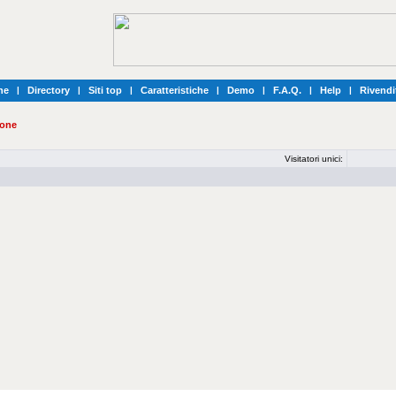
he
|
Directory
|
Siti top
|
Caratteristiche
|
Demo
|
F.A.Q.
|
Help
|
Rivendi
ione
Visitatori unici: