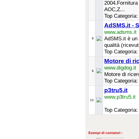
2004.Fornitur
AOC,Z...
Top Categoria
AdSMS.it - S
www.adsms.it
AdSMS.it è un s
8
qualità (ricevu
Top Categoria
Motore di ri
www.digdog.it
9
Motore di rice
Top Categoria
p3tru5.it
www.p3tru5.it
10
Top Categoria
Esempi di contatori :