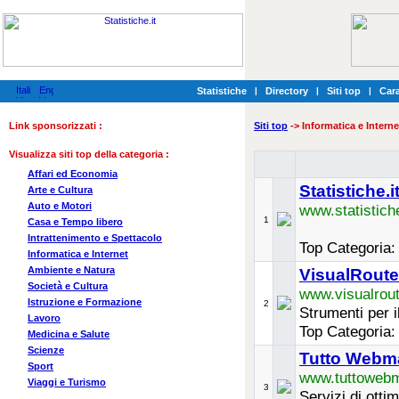
Statistiche
|
Directory
|
Siti top
|
Cara
Link sponsorizzati :
Siti top
-> Informatica e Interne
Visualizza siti top della categoria :
Affari ed Economia
Statistiche.i
Arte e Cultura
Auto e Motori
www.statistiche
1
Casa e Tempo libero
Intrattenimento e Spettacolo
Top Categoria
Informatica e Internet
Ambiente e Natura
VisualRoute.
Società e Cultura
www.visualrout
Istruzione e Formazione
2
Strumenti per i
Lavoro
Top Categoria
Medicina e Salute
Scienze
Tutto Webm
Sport
www.tuttowebma
Viaggi e Turismo
3
Servizi di otti