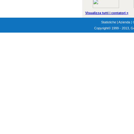
Visualizza tutti i contatori »
Statistiche
|
Azienda
|
Copyright
© 1999 - 2013, G