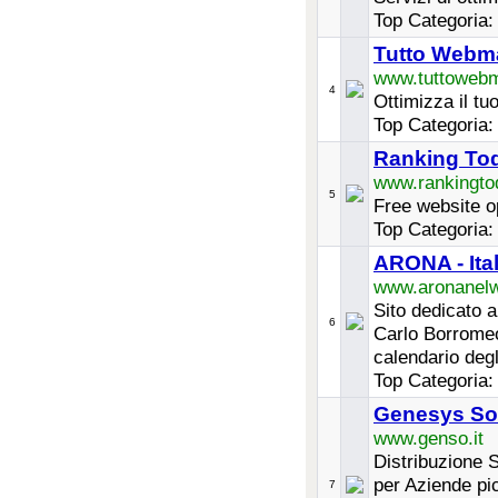
Top Categoria
Tutto Webm
www.tuttowebm
4
Ottimizza il tu
Top Categoria
Ranking To
www.rankingto
5
Free website op
Top Categoria
ARONA - Ital
www.aronanelw
Sito dedicato a
6
Carlo Borromeo.
calendario degl
Top Categoria
Genesys Soft
www.genso.it
Distribuzione 
per Aziende pi
7