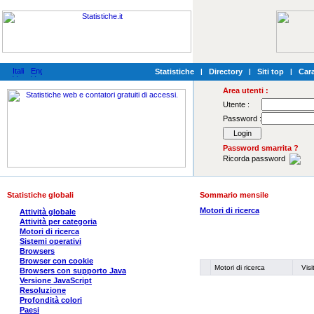
Statistiche
|
Directory
|
Siti top
|
Cara
Area utenti :
Utente :
Password :
Password smarrita ?
Ricorda password
Statistiche globali
Sommario mensile
Motori di ricerca
Attività globale
Attività per categoria
Motori di ricerca
Sistemi operativi
Browsers
Browser con cookie
Motori di ricerca
Visi
Browsers con supporto Java
Versione JavaScript
Resoluzione
Profondità colori
Paesi