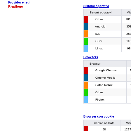
Provider e reti
Sistemi operativi
Riepilogo
Sistemi operativi
Vis
Other
101
Android
35
iOS
25
OS/X
11
Linux
98
Browsers
Browser
Google Chrome
Chrome Mobile
Safari Mobile
Other
Firefox
Browser con cookie
Cookie abilitato
Visi
Si
122