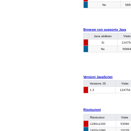
No
589
Browser con supporto Java
Java abilitato
Visite
Si
12475
No
5686
Versioni JavaScript
Versione JS
Visite
1.3
124754
Risoluzioni
Risoluzioni
Visite
1280x1200
53580
1920x1080
10235