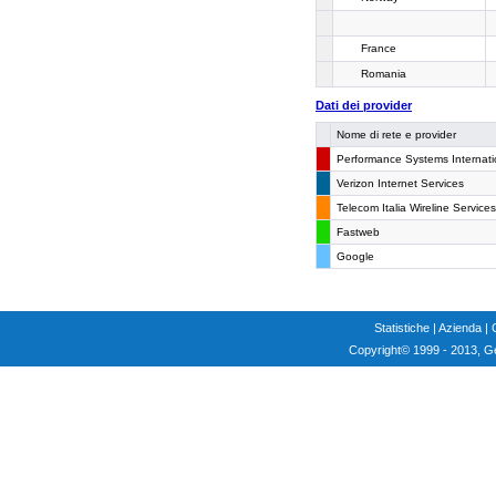
France
Romania
Dati dei provider
Nome di rete e provider
Performance Systems Internati
Verizon Internet Services
Telecom Italia Wireline Services
Fastweb
Google
Statistiche
|
Azienda
|
Copyright
© 1999 - 2013, G