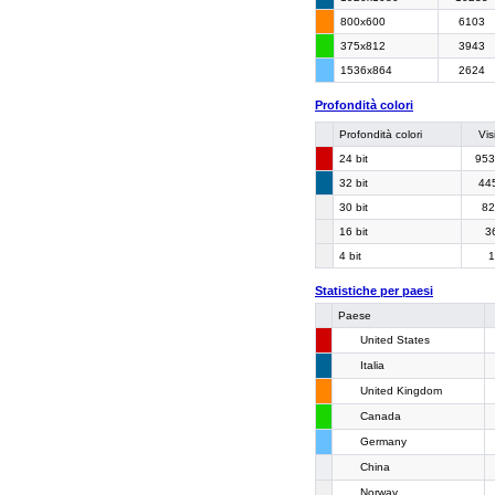
800x600
6103
375x812
3943
1536x864
2624
Profondità colori
Profondità colori
Vis
24 bit
953
32 bit
44
30 bit
82
16 bit
3
4 bit
1
Statistiche per paesi
Paese
United States
Italia
United Kingdom
Canada
Germany
China
Norway