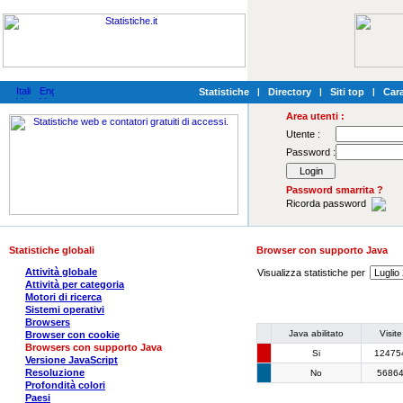
Statistiche
|
Directory
|
Siti top
|
Cara
Area utenti :
Utente :
Password :
Password smarrita ?
Ricorda password
Statistiche globali
Browser con supporto Java
Attività globale
Visualizza statistiche per
Attività per categoria
Motori di ricerca
Sistemi operativi
Browsers
Java abilitato
Visite
Browser con cookie
Browsers con supporto Java
Si
12475
Versione JavaScript
Resoluzione
No
5686
Profondità colori
Paesi