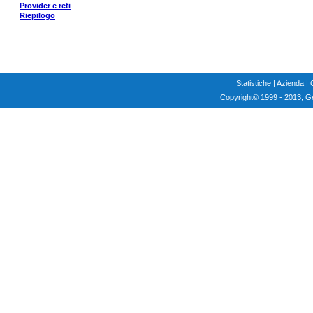
Provider e reti
Riepilogo
Statistiche
|
Azienda
|
Copyright
© 1999 - 2013, G