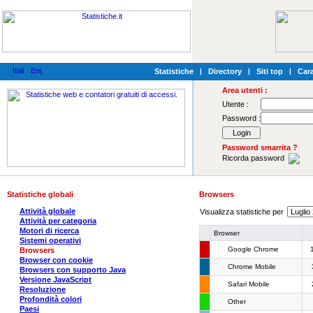
Statistiche
|
Directory
|
Siti top
|
Cara
Area utenti :
Utente :
Password :
Password smarrita ?
Ricorda password
Statistiche globali
Browsers
Attività globale
Visualizza statistiche per
Attività per categoria
Motori di ricerca
Browser
Sistemi operativi
Google Chrome
Browsers
Browser con cookie
Chrome Mobile
Browsers con supporto Java
Versione JavaScript
Safari Mobile
Resoluzione
Profondità colori
Other
Paesi