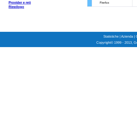
Provider e reti
Firefox
Riepilogo
Statistiche
|
Azienda
|
Copyright
© 1999 - 2013, G