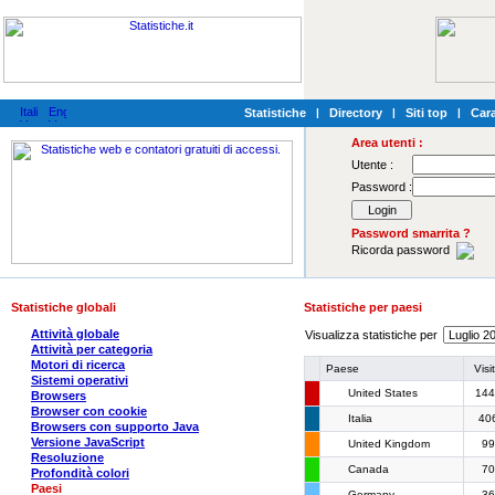
Statistiche
|
Directory
|
Siti top
|
Cara
Area utenti :
Utente :
Password :
Password smarrita ?
Ricorda password
Statistiche globali
Statistiche per paesi
Attività globale
Visualizza statistiche per
Attività per categoria
Motori di ricerca
Paese
Visi
Sistemi operativi
United States
144
Browsers
Browser con cookie
Italia
40
Browsers con supporto Java
Versione JavaScript
United Kingdom
99
Resoluzione
Canada
70
Profondità colori
Paesi
Germany
36