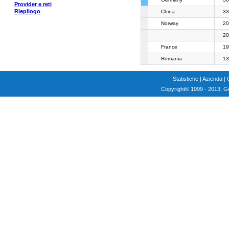
Provider e reti
Riepilogo
China
33
Norway
20
20
France
19
Romania
13
Statistiche
|
Azienda
|
Copyright
© 1999 - 2013, G