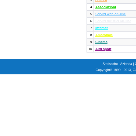
3
Politica
4
Associazioni
5
Servizi web on-line
6
Servizi turistici on-line
7
Internet
8
Amatoriale
9
Cinema
10
Altri sport
Statistiche
|
Azienda
|
Copyright
© 1999 - 2013, G