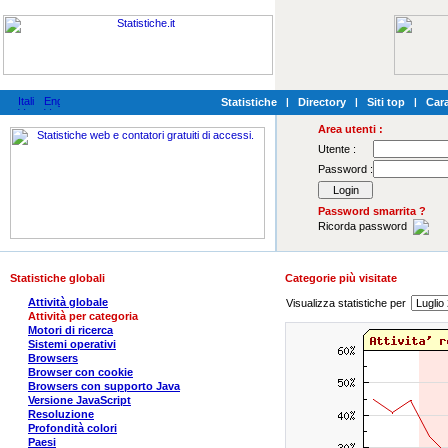
Statistiche
|
Directory
|
Siti top
|
Cara
Area utenti :
Utente :
Password :
Password smarrita ?
Ricorda password
Statistiche globali
Categorie più visitate
Attività globale
Visualizza statistiche per
Attività per categoria
Motori di ricerca
Sistemi operativi
Browsers
Browser con cookie
Browsers con supporto Java
Versione JavaScript
Resoluzione
Profondità colori
Paesi