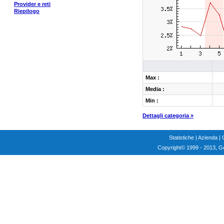
Provider e reti
Riepilogo
Max :
Media :
Min :
Dettagli categoria »
Statistiche
|
Azienda
|
Copyright
© 1999 - 2013, G