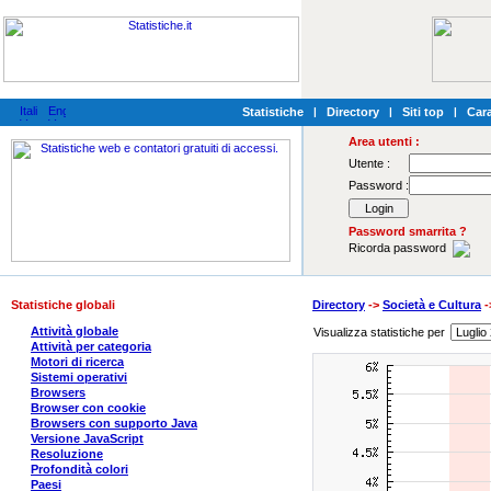
Statistiche
|
Directory
|
Siti top
|
Cara
Area utenti :
Utente :
Password :
Password smarrita ?
Ricorda password
Statistiche globali
Directory
->
Società e Cultura
-
Attività globale
Visualizza statistiche per
Attività per categoria
Motori di ricerca
Sistemi operativi
Browsers
Browser con cookie
Browsers con supporto Java
Versione JavaScript
Resoluzione
Profondità colori
Paesi