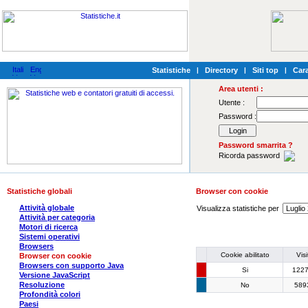
Statistiche
|
Directory
|
Siti top
|
Cara
Area utenti :
Utente :
Password :
Password smarrita ?
Ricorda password
Statistiche globali
Browser con cookie
Attività globale
Visualizza statistiche per
Attività per categoria
Motori di ricerca
Sistemi operativi
Browsers
Cookie abilitato
Visi
Browser con cookie
Browsers con supporto Java
Si
122
Versione JavaScript
Resoluzione
No
589
Profondità colori
Paesi