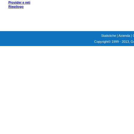
Provider e reti
Riepilogo
Statistiche
|
Azienda
|
Copyright
© 1999 - 2013, G