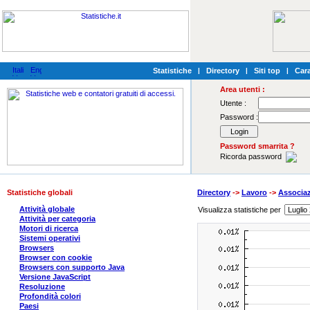
Statistiche
|
Directory
|
Siti top
|
Cara
Area utenti :
Utente :
Password :
Password smarrita ?
Ricorda password
Statistiche globali
Directory
->
Lavoro
->
Associaz
Attività globale
Visualizza statistiche per
Attività per categoria
Motori di ricerca
Sistemi operativi
Browsers
Browser con cookie
Browsers con supporto Java
Versione JavaScript
Resoluzione
Profondità colori
Paesi