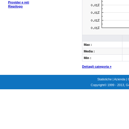
Provider e reti
Riepilogo
Max :
Media :
Min :
Dettagli categoria »
Statistiche
|
Azienda
|
Copyright
© 1999 - 2013, G