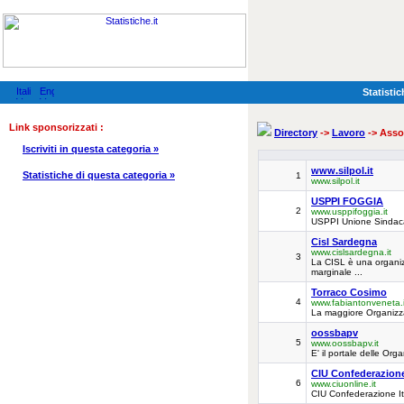
Statistic
Link sponsorizzati :
Directory
->
Lavoro
-> Assoc
Iscriviti in questa categoria »
www.silpol.it
Statistiche di questa categoria »
1
www.silpol.it
USPPI FOGGIA
2
www.usppifoggia.it
USPPI Unione Sindacat
Cisl Sardegna
www.cislsardegna.it
3
La CISL è una organizz
marginale ...
Torraco Cosimo
4
www.fabiantonveneta.i
La maggiore Organizz
oossbapv
5
www.oossbapv.it
E' il portale delle Or
CIU Confederazione I
6
www.ciuonline.it
CIU Confederazione It