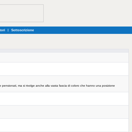
tori
|
Sottoscrizione
i e pensionati, ma si rivolge anche alla vasta fascia di coloro che hanno una posizione