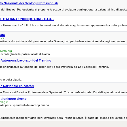
o Nazionale dei Geologi Professionisti
p
 dei Geologi Professionisti si propone lo scopo di svolgere ogni opportuna azione al fine di assicur
 ITALIANA UNIONQUADRI - C.I.U. -
a Unionquadri - C.I.U. è la confederazione sindacale maggiormente rappresentativa delle professiona
cata
a.it
rmativa, a disposizione del personale della Scuola, con particolare attenzione alla regione Lucana.
vista.org
ei colleghi della polizia locale di Roma
Autonoma Lavoratori del Trentino
ggior sindacato autonomo dei dipendenti della Provincia ed Enti Locali del Trentino.
a e della Liguria
 Nazionale Truccatori
 Truccatori Estetica Professionale e Spettacolo Trucco professionale. Corsi di specializzazione 
nti unicoop tirreno
log.it
tuale per i dipendenti di unicoop tirreno
ggiormente rappresentativo per i lavoratori della Polizia di Stato, è parte del mondo del lavoro e s