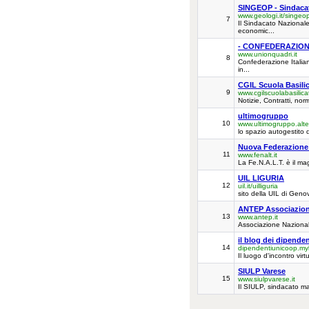
SINGEOP - Sindacat
www.geologi.it/singeo
7
Il Sindacato Nazionale
economic...
- CONFEDERAZIONE
www.unionquadri.it
8
Confederazione Italian
in...
CGIL Scuola Basili
9
www.cgilscuolabasilicat
Notizie, Contratti, no
ultimogruppo
10
www.ultimogruppo.alter
lo spazio autogestito d
Nuova Federazione 
11
www.fenalt.it
La Fe.N.A.L.T. è il ma
UIL LIGURIA
12
uil.it/uilliguria
sito della UIL di Genov
ANTEP Associazione
13
www.antep.it
Associazione Nazionale
il blog dei dipende
14
dipendentiunicoop.myb
Il luogo d'incontro vir
SIULP Varese
15
www.siulpvarese.it
Il SIULP, sindacato ma