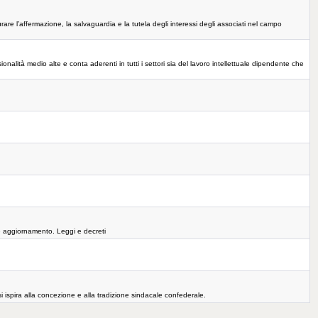
are l’affermazione, la salvaguardia e la tutela degli interessi degli associati nel campo
lità medio alte e conta aderenti in tutti i settori sia del lavoro intellettuale dipendente che
e aggiornamento. Leggi e decreti
i ispira alla concezione e alla tradizione sindacale confederale.