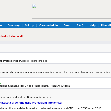
he
|
Directory
|
Siti top
|
Caratteristiche
|
Demo
|
F.A.Q.
|
Help
|
Rivendi
iazioni sindacali
i Professionisti Pubblico-Privato Impiego
azione che rappresenta, attraverso le strutture sindacali di categoria, lavoratori di diversi settor
t
azione Sindacale del Gruppo Antonveneta - ABN AMRO Italia
ganizzazioni Sindacali del Gruppo Antonveneta
taliana di Unione delle Professioni Intellettuali
aliana di Unione delle Professioni Intellettuali è membro del CNEL, del CESE e del CGIE.