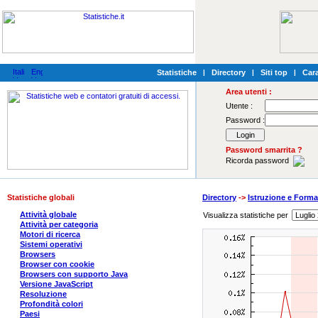
Statistiche
|
Directory
|
Siti top
|
Cara
Area utenti :
Utente :
Password :
Password smarrita ?
Ricorda password
Statistiche globali
Directory
->
Istruzione e Form
Attività globale
Visualizza statistiche per
Attività per categoria
Motori di ricerca
Sistemi operativi
Browsers
Browser con cookie
Browsers con supporto Java
Versione JavaScript
Resoluzione
Profondità colori
Paesi