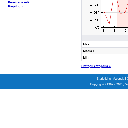
Provider e reti
Riepilogo
Max :
Media :
Min :
Dettagli categoria »
Statistiche
|
Azienda
|
Copyright
© 1999 - 2013, G