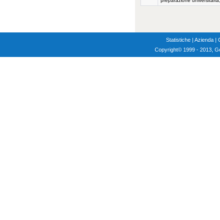
preparazione universitaria
Statistiche
|
Azienda
|
Copyright
© 1999 - 2013, G