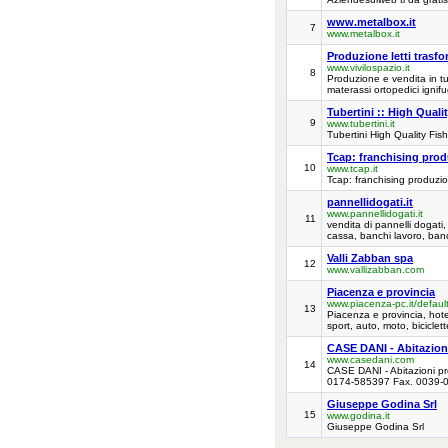
www.metalbox.it
7
www.metalbox.it
Produzione letti trasfo
www.vivilospazio.it
8
Produzione e vendita in tut
materassi ortopedici ignifu
Tubertini :: High Quali
9
www.tubertini.it
Tubertini High Quality Fish
Tcap: franchising prod
10
www.tcap.it
Tcap: franchising produzio
pannellidogati.it
www.pannellidogati.it
11
vendita di pannelli dogati
cassa, banchi lavoro, banch
Valli Zabban spa
12
www.vallizabban.com
Piacenza e provincia
www.piacenza-pc.it/defaul
13
Piacenza e provincia, hotel,
sport, auto, moto, biciclett
CASE DANI - Abitazioni
www.casedani.com
14
CASE DANI - Abitazioni pr
0174-585397 Fax. 0039-
Giuseppe Godina Srl
15
www.godina.it
Giuseppe Godina Srl