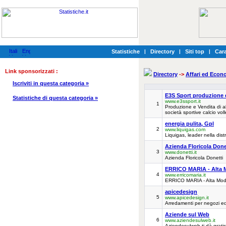
Statistiche
|
Directory
|
Siti top
|
Cara
Link sponsorizzati :
Directory
->
Affari ed Econ
Iscriviti in questa categoria »
E3S Sport produzione e
Statistiche di questa categoria »
www.e3ssport.it
1
Produzione e Vendita di ab
società sportive calcio vol
energia pulita, Gpl
2
www.liquigas.com
Liquigas, leader nella dist
Azienda Floricola Done
3
www.donetti.it
Azienda Floricola Donetti
ERRICO MARIA - Alta M
4
www.erricomaria.it
ERRICO MARIA - Alta Moda S
apicedesign
5
www.apicedesign.it
Arredamenti per negozi ed
Aziende sul Web
6
www.aziendesulweb.it
Aziendesulweb ti dà gratis 