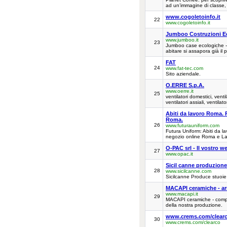
ad un’immagine di classe,
www.cogoletoinfo.it
22
www.cogoletoinfo.it
Jumboo Costruzioni E
www.jumboo.it
23
Jumboo case ecologiche - 
abitare si assapora già il 
FAT
24
www.fat-tec.com
Sito aziendale.
O.ERRE S.p.A.
www.oerre.it
25
ventilatori domestici, ventil
ventilatori assiali, ventilato
Abiti da lavoro Roma. P
Roma.
26
www.futurauniform.com
Futura Uniform: Abiti da l
negozio online Roma e La
O-PAC srl - Il vostro w
27
www.opac.it
Sicil canne produzione 
28
www.sicilcanne.com
Sicilcanne Produce stuoie d
MACAPI ceramiche - arr
www.macapi.it
29
MACAPI ceramiche - complem
della nostra produzione.
www.crems.com/clear
30
www.crems.com/clearco