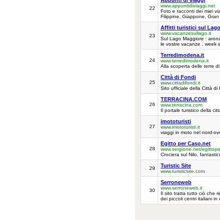
Appunti di viaggi
www.appuntidiviaggi.net
22
Foto e racconti dei miei v
Filippine, Giappone, Gran
Affitti turistici sul L
www.vacanzesullago.it
23
Sul Lago Maggiore : arona
le vostre vacanze , week en
Terredimodena.it
24
www.terredimodena.it
Alla scoperta delle terre d
Città di Fondi
25
www.cittadifondi.it
Sito ufficiale della Città di
TERRACINA.COM
26
www.terracina.com
Il portale turistico della cit
imototuristi
27
www.imototuristi.it
viaggi in moto nel nord-ove
Egitto per Caso.net
28
www.sergione.net/egittope
Crociera sul Nilo, fantastic
Turistic Site
29
www.turisticsite.com
Serroneweb
www.serroneweb.it
30
Il sito tratta tutto ciò c
dei piccoli centri italiani 