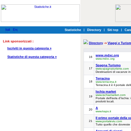
Statistiche
|
Directory
|
Siti top
|
Cara
Link sponsorizzati :
Directory
->
Viaggi e Turis
Iscriviti in questa categoria »
www.mdxc.org
Statistiche di questa categoria »
16
www.mdxc.org
Spagna Turismo
17
www.spagnaturismo.com
Destinazioni di vacanze i
Terracina
18
www.terracina.it
Terracina.it è il portale dell
Ischia market
www.ischiamarket.com
19
Portale dell'isola d'Ischia
prodotti locali.
A
20
www.kaps.it
Il primo portale della va
21
www.portaleviu.com
Tutto quello che dovreste 