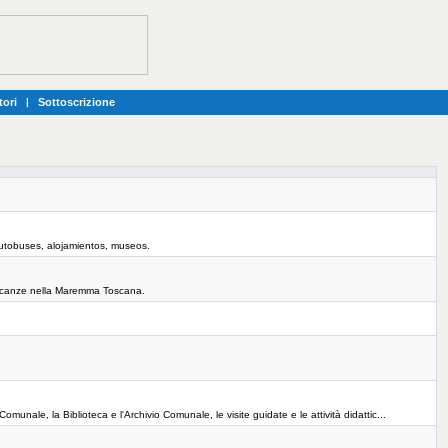
tori
|
Sottoscrizione
autobuses, alojamientos, museos.
er vacanze nella Maremma Toscana.
o Comunale, la Biblioteca e l'Archivio Comunale, le visite guidate e le attività didattic...