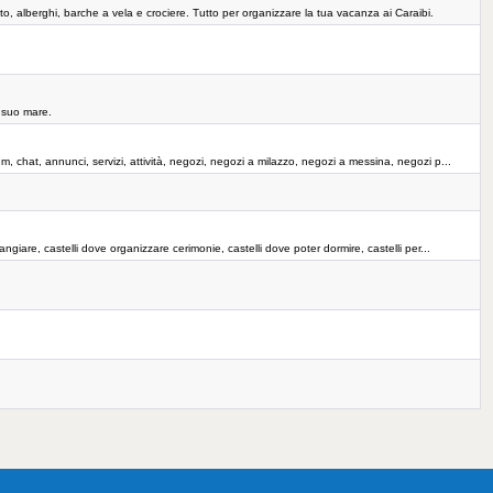
itto, alberghi, barche a vela e crociere. Tutto per organizzare la tua vacanza ai Caraibi.
l suo mare.
forum, chat, annunci, servizi, attività, negozi, negozi a milazzo, negozi a messina, negozi p...
e mangiare, castelli dove organizzare cerimonie, castelli dove poter dormire, castelli per...