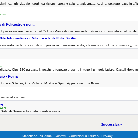
rtinica: info viaggio, luoghi da visitare, storia e cultura, artigianato, cucina, spiagge, case in aff
.com
 di Policastro e non...
utili per vivere una vacanza nel Golfo di Policastro immersi nella natura incontaminata e nel blu de
 Sito Informativo su Milazzo e Isole Eolie, Sicilia
i riferimento per la città di milazzo, provincia di messina, sicilia, informazioni, cultura, community, 
om
del Lazio. Oltre 120 tra castelli, rocche e fortezze presenti in tutto il territorio laziale. Castelli dov
lario - Roma
cnologie e Scienze, Arte, Cultura, Musica e Sport. Appartamento a Roma
n español e ingles.
rg
.org
Golfo di Orosei sulla costa orientale sarda
Successiva »
Statistiche
|
Azienda
|
Contatti
|
Condizioni di utilizzo
|
Privacy