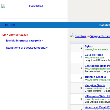
Statistic
Link sponsorizzati :
Directory
->
Viaggi e Turis
Iscriviti in questa categoria »
Egitto
Statistiche di questa categoria »
1
www.egittopercaso.it
Guia de Roma
2
www.enroma.com
La guida di Roma in l
Castiglione della Pe
3
www.castiglionepescaia
Portale turistico del p
Turismo Croazia
4
www.turismocroazia.c
Viaggi in Grecia
5
www.greciaturismo.net
Grecia Turismo - Viag
Villasimius Web . Uf
6
www.villasimiusweb.c
Sito ufficiale dei servi
Vacanze ai Caraibi? 
7