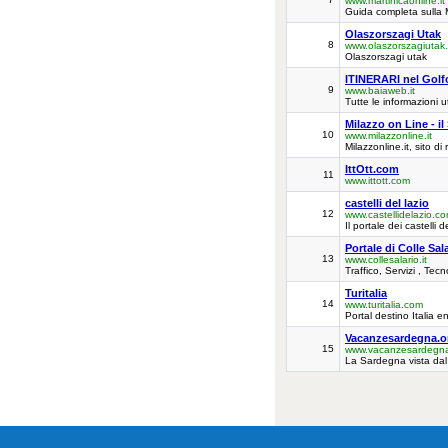
www.martinicaonline.it
Guida completa sulla Ma
Olaszorszagi Utak
8
www.olaszorszagiutak
Olaszorszagi utak
ITINERARI nel Golfo
9
www.baiaweb.it
Tutte le informazioni 
Milazzo on Line - il
10
www.milazzonline.it
Milazzonline.it, sito d
IttOtt.com
11
www.ittott.com
castelli del lazio
12
www.castellidelazio.c
Il portale dei castelli 
Portale di Colle Sa
13
www.collesalario.it
Traffico, Servizi , Te
Turitalia
14
www.turitalia.com
Portal destino Italia e
Vacanzesardegna.o
15
www.vacanzesardegna
La Sardegna vista dal 