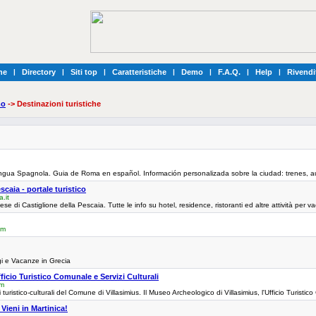
he
|
Directory
|
Siti top
|
Caratteristiche
|
Demo
|
F.A.Q.
|
Help
|
Rivendi
mo
-> Destinazioni turistiche
ingua Spagnola. Guia de Roma en español. Información personalizada sobre la ciudad: trenes, 
scaia - portale turistico
.it
aese di Castiglione della Pescaia. Tutte le info su hotel, residence, ristoranti ed altre attività p
om
gi e Vacanze in Grecia
ficio Turistico Comunale e Servizi Culturali
om
zi turistico-culturali del Comune di Villasimius. Il Museo Archeologico di Villasimius, l'Ufficio Turistic
Vieni in Martinica!