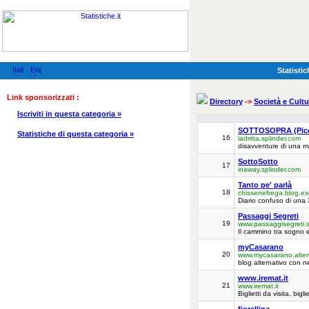
Statistic
Link sponsorizzati :
Directory
->
Società e Cultu
Iscriviti in questa categoria »
SOTTOSOPRA (Picc
Statistiche di questa categoria »
16
ladritta.splinder.com
disavventure di una m
SottoSotto
17
inaway.splinder.com
Tanto pe' parlà
18
chissenefrega.blog.exc
Diario confuso di una
Passaggi Segreti
19
www.passaggisegreti.s
Il cammino tra sogno e
myCasarano
20
www.mycasarano.alterv
blog alternativo con ne
www.iremat.it
21
www.iremat.it
Biglietti da visita, bigl