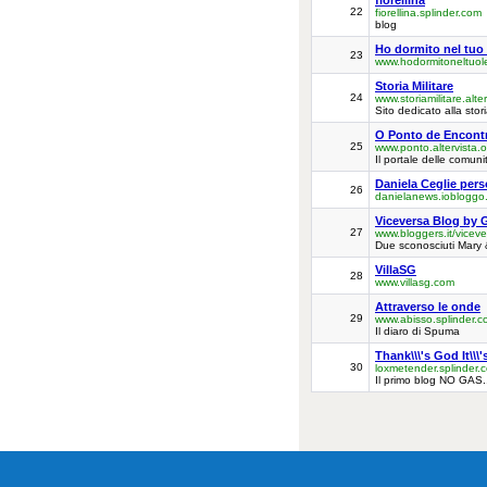
fiorellina
22
fiorellina.splinder.com
blog
Ho dormito nel tuo l
23
www.hodormitoneltuole
Storia Militare
24
www.storiamilitare.alte
Sito dedicato alla stori
O Ponto de Encont
25
www.ponto.altervista.o
Il portale delle comuni
Daniela Ceglie per
26
danielanews.iobloggo
Viceversa Blog by 
27
www.bloggers.it/viceve
Due sconosciuti Mary 
VillaSG
28
www.villasg.com
Attraverso le onde
29
www.abisso.splinder.
Il diaro di Spuma
Thank\\\'s God It\\\'
30
loxmetender.splinder.
Il primo blog NO GAS..