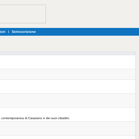
tori
|
Sottoscrizione
vita contemporanea di Casarano e dei suoi cittadini.