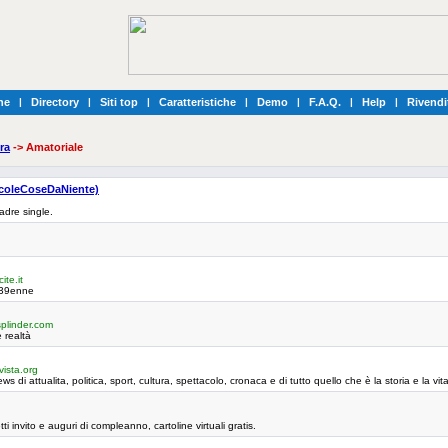
he
|
Directory
|
Siti top
|
Caratteristiche
|
Demo
|
F.A.Q.
|
Help
|
Rivendi
ra
-> Amatoriale
oleCoseDaNiente)
adre single.
ite.it
 39enne
plinder.com
 realtà
ista.org
ws di attualita, politica, sport, cultura, spettacolo, cronaca e di tutto quello che è la storia e la 
ietti invito e auguri di compleanno, cartoline virtuali gratis.