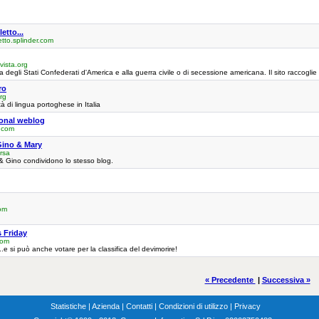
etto...
tto.splinder.com
rvista.org
a degli Stati Confederati d'America e alla guerra civile o di secessione americana. Il sito raccoglie bi
ro
rg
tà di lingua portoghese in Italia
sonal weblog
.com
Gino & Mary
rsa
& Gino condividono lo stesso blog.
com
s Friday
com
.e si può anche votare per la classifica del devimorire!
« Precedente
|
Successiva »
Statistiche
|
Azienda
|
Contatti
|
Condizioni di utilizzo
|
Privacy