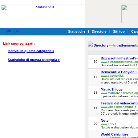
Statistiche
|
Directory
|
Siti top
|
Cara
Link sponsorizzati :
Directory
->
Intratteniment
Iscriviti in questa categoria »
BizzarroFilmFestival® 
Statistiche di questa categoria »
16
www.bizzarrofilmfestival.or
BizzarroFilmFestival® - Il
Benvenuti a Babylon 5
www.babylon5.it
17
Unico sito del fan club it
in arco narrativo di 5 anni
Matrix Trilogy
18
www.matrix82.altervista.or
Il primo sito italiano dedic
Festival del videocort
www.videocortonettuno.it
19
Concorso Nazionale per co
25' , preferibilmente ined
Notv
20
www.notv.it
Notizie e discussioni riguar
World Celebrities
www.womenmusic.3x.ro/cele