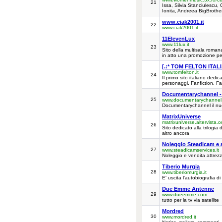
21
Issa, Silvia Stanciulescu
Ionita, Andreea BigBrothe
www.ciak2001.it
22
www.ciak2001.it
11ElevenLux
www.11lux.it
23
Sito della multisala romana
in atto una promozione per
[.:* TOM FELTON ITALIA
www.tomfelton.it
24
Il primo sito italiano dedi
personaggi, Fanfiction, Fan
Documentarychannel - 
25
www.documentarychannel.
Documentarychannel il nu
MatrixUniverse
matrixuniverse.altervista.o
26
Sito dedicato alla trilogia
altro ancora
Noleggio Steadicam e a
27
www.steadicamservices.it
Noleggio e vendita attrez
Tiberio Murgia
28
www.tiberiomurgia.it
E' uscita l'autobiografia d
Due Emme Antenne
29
www.dueemme.com
tutto per la tv via satellite
Mordred
30
www.mordred.it