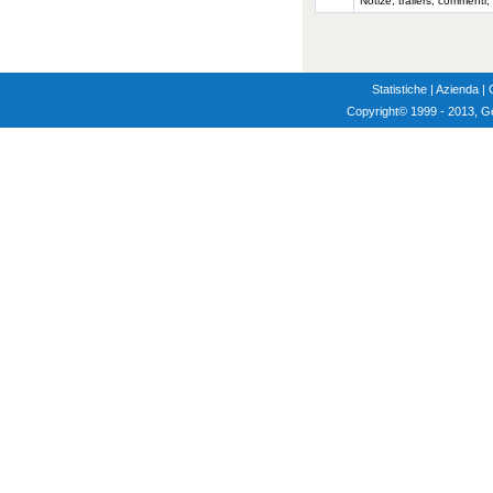
Notize, trailers, commenti,
Statistiche
|
Azienda
|
Copyright
© 1999 - 2013, G