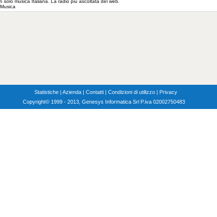
solo musica Italiana. La radio piu ascoltata del web.
: Musica
Statistiche
|
Azienda
|
Contatti
|
Condizioni di utilizzo
|
Privacy
Copyright
© 1999 - 2013, Genesys Informatica Srl P.iva 02002750483