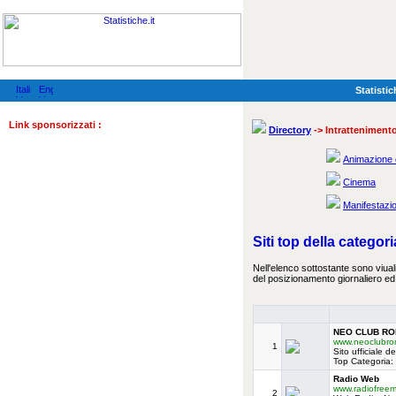
Statistic
Link sponsorizzati :
Directory
-> Intratteniment
Animazione 
Cinema
Manifestazio
Siti top della categor
Nell'elenco sottostante sono viualiz
del posizionamento giornaliero ed 
NEO CLUB ROM
www.neoclubr
1
Sito ufficiale 
Top Categoria
Radio Web
www.radiofreem
2