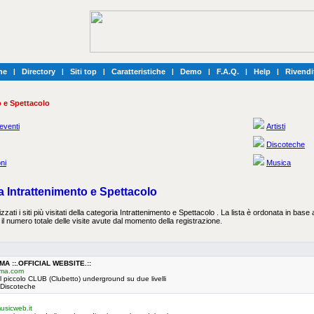
he
|
Directory
|
Siti top
|
Caratteristiche
|
Demo
|
F.A.Q.
|
Help
|
Rivendi
o e Spettacolo
eventi
Artisti
Discoteche
ni
Musica
ia Intrattenimento e Spettacolo
zati i siti più visitati della categoria Intrattenimento e Spettacolo . La lista è ordonata in base a
il numero totale delle visite avute dal momento della registrazione.
A ::.OFFICIAL WEBSITE.::
oma.com
del piccolo CLUB (Clubetto) underground su due livelli
: Discoteche
usicweb.it