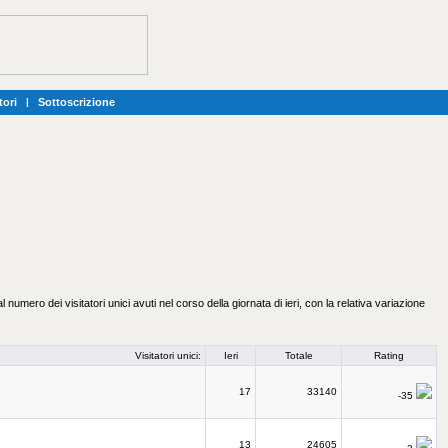
tori
|
Sottoscrizione
l numero dei visitatori unici avuti nel corso della giornata di ieri, con la relativa variazione
Visitatori unici:
Ieri
Totale
Rating
17
33140
-35
13
24605