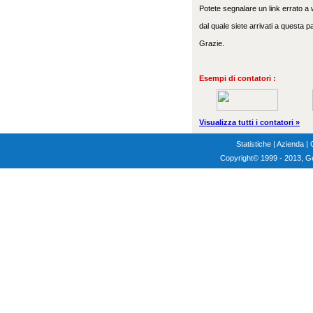
Potete segnalare un link errato a w
dal quale siete arrivati a questa p
Grazie.
Esempi di contatori :
Visualizza tutti i contatori »
Statistiche
|
Azienda
|
Copyright
© 1999 - 2013, G