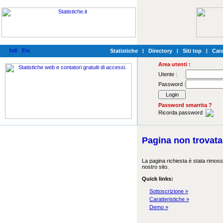
Statistiche
|
Directory
|
Siti top
|
Cara
Area utenti :
Utente :
Password :
Password smarrita ?
Ricorda password
Pagina non trovata
La pagina richiesta è stata rimoss
nostro sito.
Quick links:
Sottoscrizione »
Caratteristiche »
Demo »