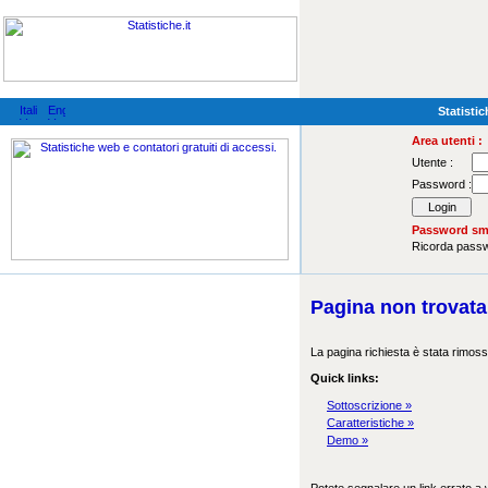
Statistic
Area utenti :
Utente :
Password :
Password sma
Ricorda pas
Pagina non trovata
La pagina richiesta è stata rimoss
Quick links:
Sottoscrizione »
Caratteristiche »
Demo »