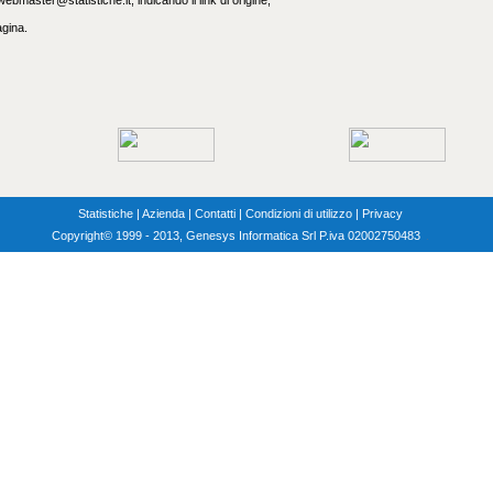
ebmaster@statistiche.it, indicando il link di origine,
agina.
Statistiche
|
Azienda
|
Contatti
|
Condizioni di utilizzo
|
Privacy
Copyright
© 1999 - 2013, Genesys Informatica Srl P.iva 02002750483