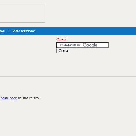
tori
|
Sottoscrizione
Cerca :
a
home page
del nostro sito.