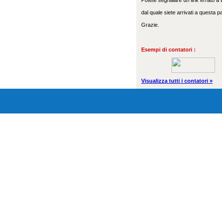
Potete segnalare un link errato a w
dal quale siete arrivati a questa p
Grazie.
Esempi di contatori :
Visualizza tutti i contatori »