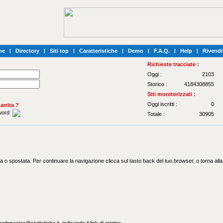
he
|
Directory
|
Siti top
|
Caratteristiche
|
Demo
|
F.A.Q.
|
Help
|
Rivendi
Richieste tracciate :
Oggi :
2103
Storico :
4184308855
Siti monitorizzati :
Oggi iscritti :
0
rrita ?
sword
Totale :
30905
a o spostata. Per continuare la navigazione clicca sul tasto back del tuo browser, o torna all