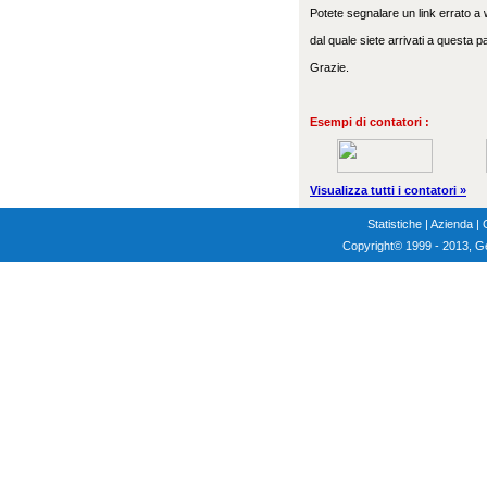
Potete segnalare un link errato a w
dal quale siete arrivati a questa p
Grazie.
Esempi di contatori :
Visualizza tutti i contatori »
Statistiche
|
Azienda
|
Copyright
© 1999 - 2013, G