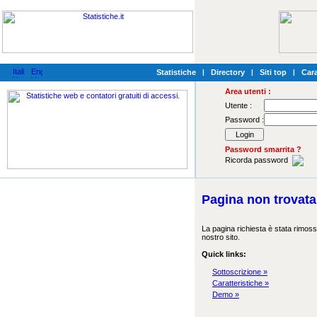
Statistiche
|
Directory
|
Siti top
|
Cara
Area utenti :
Utente :
Password :
Password smarrita ?
Ricorda password
Pagina non trovata
La pagina richiesta è stata rimoss
nostro sito.
Quick links:
Sottoscrizione »
Caratteristiche »
Demo »