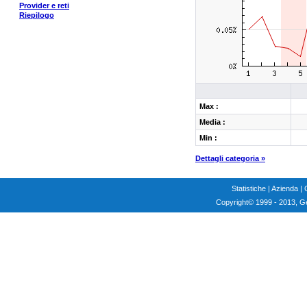
Provider e reti
Riepilogo
Max :
Media :
Min :
Dettagli categoria »
Statistiche
|
Azienda
|
Copyright
© 1999 - 2013, G