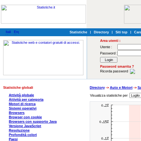
Statistiche
|
Directory
|
Siti top
|
Cara
Area utenti :
Utente :
Password :
Password smarrita ?
Ricorda password
Statistiche globali
Directory
->
Auto e Motori
->
S
Attività globale
Visualizza statistiche per
Attività per categoria
Motori di ricerca
Sistemi operativi
Browsers
Browser con cookie
Browsers con supporto Java
Versione JavaScript
Resoluzione
Profondità colori
Paesi