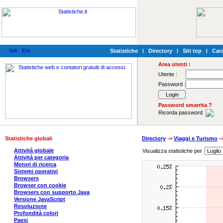
Statistiche
|
Directory
|
Siti top
|
Cara
Area utenti :
Utente :
Password :
Password smarrita ?
Ricorda password
Statistiche globali
Directory
->
Viaggi e Turismo
-
Attività globale
Visualizza statistiche per
Attività per categoria
Motori di ricerca
Sistemi operativi
Browsers
Browser con cookie
Browsers con supporto Java
Versione JavaScript
Resoluzione
Profondità colori
Paesi