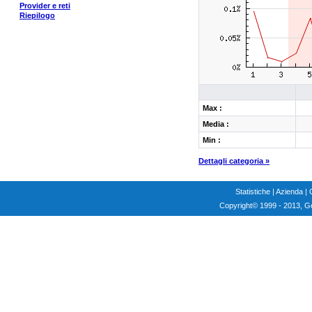
Provider e reti
Riepilogo
Max :
Media :
Min :
Dettagli categoria »
Statistiche
|
Azienda
|
Copyright
© 1999 - 2013, G