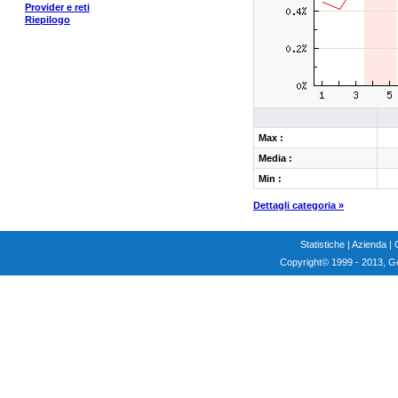
Provider e reti
Riepilogo
Max :
Media :
Min :
Dettagli categoria »
Statistiche
|
Azienda
|
Copyright
© 1999 - 2013, G