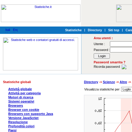
Statistiche
|
Directory
|
Siti top
|
Cara
Area utenti :
Utente :
Password :
Password smarrita ?
Ricorda password
Statistiche globali
Directory
->
Scienze
->
Altre
-> 
Attività globale
Visualizza statistiche per
Attività per categoria
Motori di ricerca
Sistemi operativi
Browsers
Browser con cookie
Browsers con supporto Java
Versione JavaScript
Resoluzione
Profondità colori
Paesi