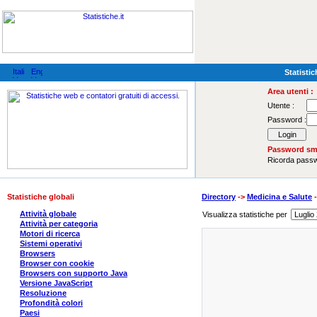
Statistic
Area utenti :
Utente :
Password :
Password sma
Ricorda pas
Statistiche globali
Directory
->
Medicina e Salute
Attività globale
Visualizza statistiche per
Attività per categoria
Motori di ricerca
Sistemi operativi
Browsers
Browser con cookie
Browsers con supporto Java
Versione JavaScript
Resoluzione
Profondità colori
Paesi