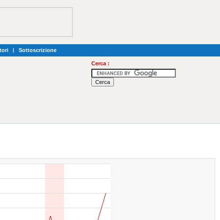
tori
|
Sottoscrizione
Cerca :