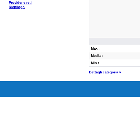
Provider e reti
Riepilogo
Max :
Media :
Min :
Dettagli categoria »