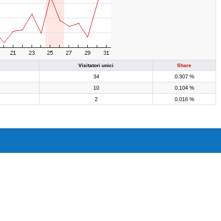
Visitatori unici
Share
34
0.307 %
10
0.104 %
2
0.016 %