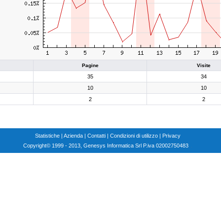
Pagine
Visite
35
34
10
10
2
2
Statistiche
|
Azienda
|
Contatti
|
Condizioni di utilizzo
|
Privacy
Copyright
© 1999 - 2013, Genesys Informatica Srl P.iva 02002750483