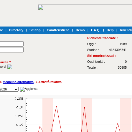
he
|
Directory
|
Siti top
|
Caratteristiche
|
Demo
|
F.A.Q.
|
Help
|
Rivendi
Richieste tracciate :
Oggi :
1989
Storico :
4184308741
Siti monitorizzati :
Oggi iscritti :
0
rrita ?
sword
Totale :
30905
->
Medicina alternativa
-> Attività relativa