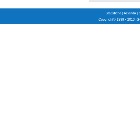
Statistiche
|
Azienda
|
Copyright
© 1999 - 2013, G