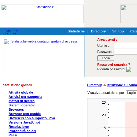
Statistiche
|
Directory
|
Siti top
|
Cara
Area utenti :
Utente :
Password :
Password smarrita ?
Ricorda password
Statistiche globali
Directory
->
Istruzione e Form
Attività globale
Visualizza statistiche per
Attività per categoria
Motori di ricerca
Sistemi operativi
Browsers
Browser con cookie
Browsers con supporto Java
Versione JavaScript
Resoluzione
Profondità colori
Paesi