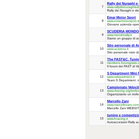
Rally dei Nuraghi e
7
www.rallydeinuraghie
Rally dei Nuraghi e de
Emar Motor Sport
8
www.emarmotorsport.it
Giovane azienda operan
SCUDERIA MONDO
9
www.mondorally.it
Siamo un gruppo di ami
Sito personale di 
10
www.acarena.it
Sito personale nato dal
The FAST&C. Tuni
11
members.forumgratis.
Il forum dei FAST di V
S Department Mini 
12
www.sdepartment.it
Team S Department: ra
Campionato Velocit
13
www.rfracing.org/trofe
Organizziamo un trofeo
Marcello Zani
14
www.marcellozani.com
Marcello Zani WEBSIT
tuning e competizi
15
www.fcracing.it
Autoaccessori Rally au