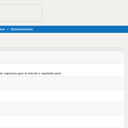
tori
|
Sottoscrizione
, organizza gare di velocità e regolarità sport.