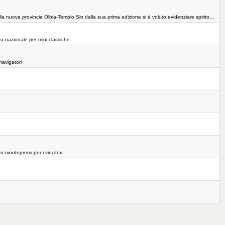
a nuova provincia Olbia-Tempio.Sin dalla sua prima edizione si è voluto evidenziare spirito...
o nazionale per mini classiche.
navigatori
 montepremi per i vincitori