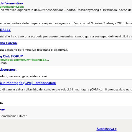
 del Vermentino
delvermentino.com
l Vermentino,organizzato dall\\\\\\\'Associazione Sportiva Rassinabyracing di Berchidda, paese dell
te nel settore delle preparazioni per uso agonistico. Vincitori del Nuvolari Challenge 2003, trofe
RALLY
ci che ha creato una scuderia per essere presenti sul campo gara a sostegno dei nostri piloti e 
Anna Carena
la passione per i motori,la fotografia e gli animali.
ng Club FORUM
com/index.phpmforum=fastandc&a...
erona
Motorsport
duni, vacanze, gare, elaborazioni
à in montagna (CVM) - cronoscalate
o
 di gare in salita nell'ambito del campionato velocità in montagna (CVM) con 8 cronoscalate ed un
E.
one
tomobilismo Hifi-car
Successiva »