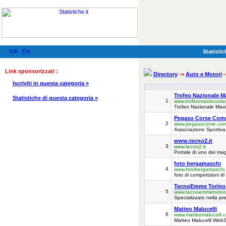
Statistic
Link sponsorizzati :
Directory
->
Auto e Motori
-
Iscriviti in questa categoria »
Trofeo Nazionale M
Statistiche di questa categoria »
1
www.trofeomaxiscooter.
Trofeo Nazionale Maxi 
Pegaso Corse Compe
2
www.pegasocorse.co
Associazione Sportiva 
www.tecno2.it
3
www.tecno2.it
Portale di uno dei magg
foto bergamaschi
4
www.fotobergamaschi
foto di competizioni d
TecnoEmme Torino p
5
www.tecnoemmetorino.
Specializzato nella pre
Matteo Malucelli
6
www.matteomalucelli.
Matteo Malucelli WebS