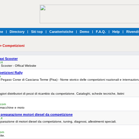
he
|
Directory
|
Siti top
|
Caratteristiche
|
Demo
|
F.A.Q.
|
Help
|
Rivendi
> Competizioni
axi Scooter
it
Scooter - Offical Website
tizioni Rally
m
Pegaso Corse di Casciana Terme (Pisa) - Nome storico delle competizioni nazionali e internazionali
iori distributori di pezzi di ricambio da competizione. Cataloghi, schede tecniche, listini
.com
i macchine e moto
reparazione motori diesel da competizione
it
parazione di motori diesel da competizione, tuning, diagnosi, allestimenti speciali.
com
ite.