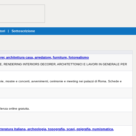
tori
|
Sottoscrizione
rer, architettura casa, arredatore, furniture, fotorealismo
E, RENDERING INTERIORS DECORER, ARCHITETTONICI E LAVORI IN GENERALE PER
dinarie, mostre e concerti, avvenimenti, cerimonie e meeting nei palazzi di Roma. Schede e
lenza online gratuita.
teratura italiana, archeologia, topografia, scavi, epigrafia, numismatica,