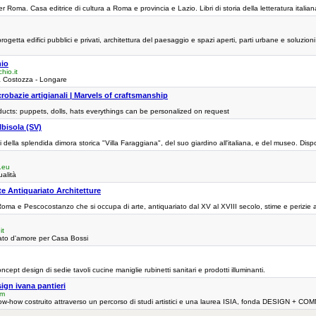
 Roma. Casa editrice di cultura a Roma e provincia e Lazio. Libri di storia della letteratura italiana
ta edifici pubblici e privati, architettura del paesaggio e spazi aperti, parti urbane e soluzioni 
hio
hio.it
 a Costozza - Longare
robazie artigianali | Marvels of craftsmanship
ducts: puppets, dolls, hats everythings can be personalized on request
lbisola (SV)
della splendida dimora storica "Villa Faraggiana", del suo giardino all'italiana, e del museo. Disponib
o.eu
ualità
te Antiquariato Architetture
 Roma e Pescocostanzo che si occupa di arte, antiquariato dal XV al XVIII secolo, stime e perizie an
it
itato d'amore per Casa Bossi
ncept design di sedie tavoli cucine maniglie rubinetti sanitari e prodotti illuminanti.
gn ivana pantieri
om
now-how costruito attraverso un percorso di studi artistici e una laurea ISIA, fonda DESIGN + CO