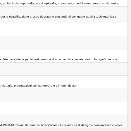
, archeologia, topografia, scavi, epigrafia, numismatica, architettura antica, storia antica. ...
per la riqualificazione di aree degradate cercando di coniugare qualità architettonica e
ile per visite, e per la realizzazione di incantevoli cerimonie, servizi fotografici mostre,...
tiquarie, progettazioni architettoniche e d'interni, design
MMUNICATION una struttura multidisciplinare che si occupa di design e comunicazione visiva