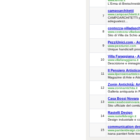
www.lerma.it
L'Erma di Bretschneider
campoarchitetti
www.campoarchitetti.it
7
CAMPOARCHITETTI proget
adeguatezz...
costozza-villadasc
8
www.costozza-villadasc
Sito di Villa da Schio
PezziUnici.com - Ac
9
www.pezziunici.com
Unique handicraft pro
Villa Faraggiana - A
10
www.villafaraggiana.it
Descrizione e immagini 
Il Pensiero Artistico
11
www.ilpensieroartistic
Magazine di Arte e Att
Zonin Antichità: Ar
12
www.zoninantichita.it
Galleria antiquaria in
Casa Bossi Novara
13
www.casabossinovara.
Sito ufficiale del com
Rastelli Design
14
www.rastellidesign.it
Design industriale e co
communication desi
15
www.pantieridesign.c
ivana pantieri forte k