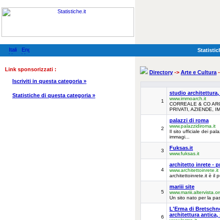
Statistic
Link sponsorizzati :
Directory
->
Arte e Cultura
-
Iscriviti in questa categoria »
studio architettura,
Statistiche di questa categoria »
www.immoarch.it
1
CORREALE & CO ARC
PRIVATI, AZIENDE, I
palazzi di roma
www.palazzidiroma.it
2
Il sito ufficiale dei p
immagi...
Fuksas.it
3
www.fuksas.it
architetto inrete -
4
www.architettoinrete.it
architettoinrete.it è i
mariii site
5
www.mariii.altervista.o
Un sito nato per la pass
L'Erma di Bretschnei
architettura antica,
6