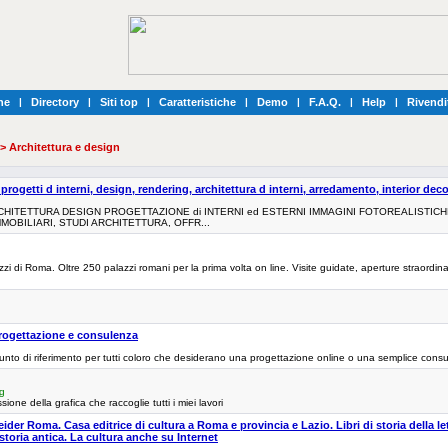
he
|
Directory
|
Siti top
|
Caratteristiche
|
Demo
|
F.A.Q.
|
Help
|
Rivendi
> Architettura e design
 progetti d interni, design, rendering, architettura d interni, arredamento, interior deco
HITETTURA DESIGN PROGETTAZIONE di INTERNI ed ESTERNI IMMAGINI FOTOREALISTICH
MMOBILIARI, STUDI ARCHITETTURA, OFFR...
alazzi di Roma. Oltre 250 palazzi romani per la prima volta on line. Visite guidate, aperture straor
 progettazione e consulenza
l punto di riferimento per tutti coloro che desiderano una progettazione online o una semplice consu
rg
ione della grafica che raccoglie tutti i miei lavori
der Roma. Casa editrice di cultura a Roma e provincia e Lazio. Libri di storia della let
 storia antica. La cultura anche su Internet