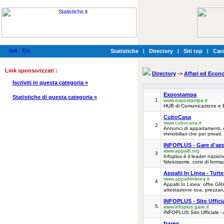
Statistiche
|
Directory
|
Siti top
|
Cara
Link sponsorizzati :
Directory
->
Affari ed Econ
Iscriviti in questa categoria »
Expostampa
Statistiche di questa categoria »
1
www.expostampa.it
HUB di Comunicazione e Bu
CuboCasa
www.cubocasa.it
2
Annunci di appartamenti, ca
immobiliari che per privati.
INFOPLUS - Gare d'app
www.appalti.org
3
Infoplus é il leader nazion
fideiussorie, corsi di form
Appalti In Linea - Tutte
www.appaltiinlinea.it
4
Appalti In Linea: offre GR
attestazione soa, prezzari,
INFOPLUS - Sito Uffici
5
www.infoplus.gare.it
INFOPLUS Sito Ufficiale - 
frareg