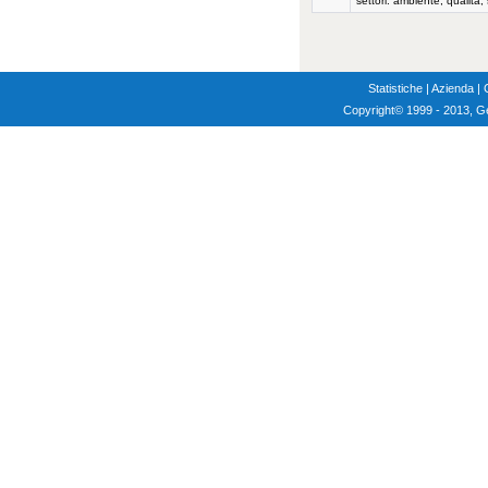
settori: ambiente, qualità
Statistiche
|
Azienda
|
Copyright
© 1999 - 2013, G