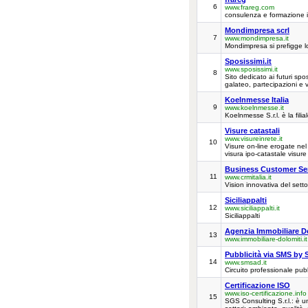
6
www.frareg.com
consulenza e formazione i
Mondimpresa scrl
7
www.mondimpresa.it
Mondimpresa si prefigge lo 
Sposissimi.it
www.sposissimi.it
8
Sito dedicato ai futuri spo
galateo, partecipazioni e 
Koelnmesse Italia
9
www.koelnmesse.it
Koelnmesse S.r.l. è la fili
Visure catastali
www.visureinrete.it
10
Visure on-line erogate nel
visura ipo-catastale visure 
Business Customer Se
11
www.crmitalia.it
Vision innovativa del sett
Siciliappalti
12
www.siciliappalti.it
Siciliappalti
Agenzia Immobiliare D
13
www.immobiliare-dolomiti.it
Pubblicità via SMS by 
14
www.smsad.it
Circuito professionale pub
Certificazione ISO
www.iso-certificazione.info
15
SGS Consulting S.r.l.: è un