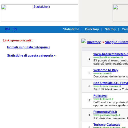
Statistiche
|
Directory
|
Siti top
|
Cara
Link sponsorizzati :
Directory
->
Viaggi e Turis
Iscriviti in questa categoria »
www.basilicatameteo.i
Statistiche di questa categoria »
www.basilicatameteo.it
1
E'il portale di meteo, web
dalle più belle località del
Welcome to Italy
2
www.emmeti.it
Descrizione del territorio ita
Sito Ufficiale ATL Prov
3
www.turismonovara.it
Sito Ufficiale Azienda Turi
Fulltravel
www.fulltravel.it
4
FullTravel.it è un portale
oppure consultare guide tu
PiemonteWeb.it
5
www.piemonteweb.it
Il Portale che promuove i 
Turismo Culturale
6
www.turismoculturale.org