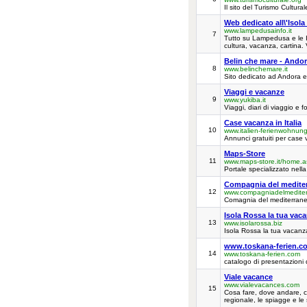
Il sito del Turismo Cultural
Web dedicato all\'Isol
www.lampedusainfo.it
7
Tutto su Lampedusa e le Iso
cultura, vacanza, cartina. Vo
Belin che mare - Ando
8
www.belinchemare.it
Sito dedicato ad Andora e 
Viaggi e vacanze
9
www.yukiba.it
Viaggi, diari di viaggio e 
Case vacanza in Italia
10
www.italien-ferienwohnun
Annunci gratuiti per case 
Maps-Store
11
www.maps-store.it/home.a
Portale specializzato nella
Compagnia del medite
12
www.compagniadelmediter
Comagnia del mediterraneo
Isola Rossa la tua vac
13
www.isolarossa.biz
Isola Rossa la tua vacanz
www.toskana-ferien.c
14
www.toskana-ferien.com
catalogo di presentazioni d
Viale vacance
www.vialevacances.com
15
Cosa fare, dove andare, co
regionale, le spiagge e le 