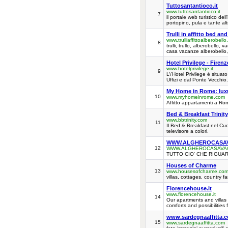
Tuttosantantioco.it
www.tuttosantantioco.it
7
il portale web turistico de
portopino, pula e tante altr
Trulli in affitto bed an
www.trulliaffittoalberobello.
8
trulli, trullo, alberobello, 
casa vacanze alberobello, 
Hotel Privilege - Firenz
www.hotelprivilege.it
9
L\'Hotel Privilege è situat
Uffizi e dal Ponte Vecchio. 
My Home in Rome: luxu
10
www.myhomeinrome.com
Affitto appartamenti a Ro
Bed & Breakfast Trinity
www.bbtrinity.com
11
Il Bed & Breakfast nel Cuo
televisore a colori.
WWW.ALGHEROCASA
12
WWW.ALGHEROCASAVA
TUTTO CIO' CHE RIGUAR
Houses of Charme
13
www.housesofcharme.co
villas, cottages, country fa
Florencehouse.it
www.florencehouse.it
14
Our apartments and villas 
comforts and possibilities
www.sardegnaaffitta.
15
www.sardegnaaffitta.com