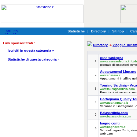
Statistiche
|
Directory
|
Siti top
|
Cara
Link sponsorizzati :
Directory
->
Viaggi e Turis
Iscriviti in questa categoria »
case sardegna
Statistiche di questa categoria »
1
www.casesardegna.info/de
giornale di inserzioni immo
Appartamenti Lignano
2
www.cossaro.it
Appartamenti in affitto ne
Touring Sardinia - Vac
3
www.touringsardinia.com
Prenotazioni vacanze sardeg
Garfagnana Quality Tou
4
www.qgarfagnana.it
Vacanze in Garfagnana: cas
Baiasardinia.com
5
www.baiasardinia.com
bagno conti
www.bagnoconti.it
6
Sito del bagno Conti, stori
web cam.