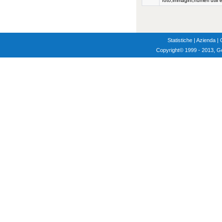
foto,immagini,numeri utili e
Statistiche
|
Azienda
|
Copyright
© 1999 - 2013, G