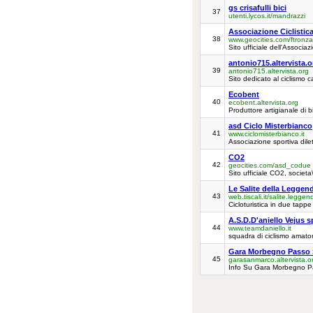
gs crisafulli bici
37
utenti.lycos.it/mandrazzi
Associazione Ciclistic
38
www.geocities.com/ftronz
Sito ufficiale dell'Associaz
antonio715.altervista.o
39
antonio715.altervista.org
Sito dedicato al ciclismo 
Ecobent
40
ecobent.altervista.org
Produttore artigianale di bi
asd Ciclo Misterbianco
41
www.ciclomisterbianco.it
Associazione sportiva dilet
CO2
42
geocities.com/asd_codue
Sito ufficiale CO2, societa\
Le Salite della Leggen
43
web.tiscali.it/salite.leggen
Cicloturistica in due tappe
A.S.D.D'aniello Vejus s
44
www.teamdaniello.it
squadra di ciclismo amator
Gara Morbegno Passo 
45
garasanmarco.altervista.o
Info Su Gara Morbegno 