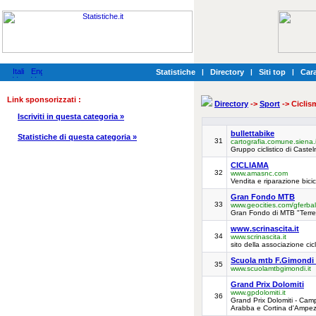
Statistiche
|
Directory
|
Siti top
|
Cara
Link sponsorizzati :
Directory
->
Sport
-> Ciclis
Iscriviti in questa categoria »
bullettabike
Statistiche di questa categoria »
31
cartografia.comune.siena.it
Gruppo ciclistico di Cast
CICLIAMA
32
www.amasnc.com
Vendita e riparazione bicicl
Gran Fondo MTB
33
www.geocities.com/gferba
Gran Fondo di MTB "Terre 
www.scrinascita.it
34
www.scrinascita.it
sito della associazione cicl
Scuola mtb F.Gimondi
35
www.scuolamtbgimondi.it
Grand Prix Dolomiti
www.gpdolomiti.it
36
Grand Prix Dolomiti - Camp
Arabba e Cortina d'Ampez