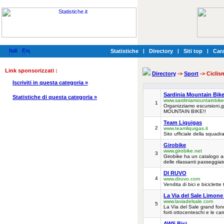
Statistiche
|
Directory
|
Siti top
|
Cara
Link sponsorizzati :
Directory
->
Sport
-> Ciclis
Iscriviti in questa categoria »
Sardinia Mountain Bik
Statistiche di questa categoria »
www.sardiniamountainbik
1
Organizziamo escursioni,gi
MOUNTAIN BIKE!!
Team Liquigas
2
www.teamliquigas.it
Sito ufficiale della squad
Girobike
www.girobike.net
3
Girobike ha un catalogo ass
delle rilassanti passeggiate
DI RUVO
4
www.diruvo.com
Vendita di bici e biciclett
La Via del Sale Limon
www.laviadelsale.com
5
La Via del Sale grand fond
forti ottocenteschi e le carr
AWS Bici