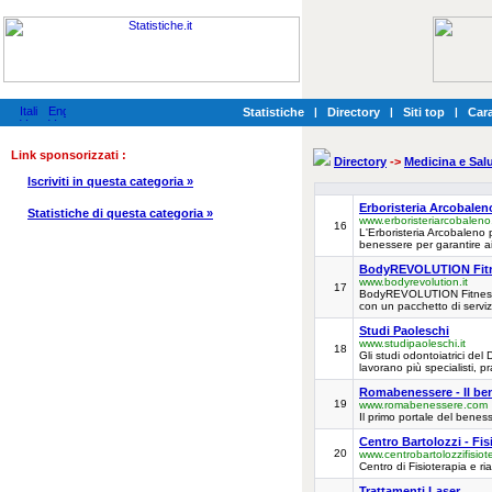
Statistiche
|
Directory
|
Siti top
|
Cara
Link sponsorizzati :
Directory
->
Medicina e Sal
Iscriviti in questa categoria »
Erboristeria Arcobalen
Statistiche di questa categoria »
www.erboristeriarcobalen
16
L'Erboristeria Arcobaleno p
benessere per garantire ai 
BodyREVOLUTION Fitn
www.bodyrevolution.it
17
BodyREVOLUTION Fitness Cl
con un pacchetto di serviz
Studi Paoleschi
www.studipaoleschi.it
18
Gli studi odontoiatrici d
lavorano più specialisti, p
Romabenessere - Il be
19
www.romabenessere.com
Il primo portale del bene
Centro Bartolozzi - Fis
20
www.centrobartolozzifisiote
Centro di Fisioterapia e ri
Trattamenti Laser