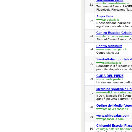
www.trattamenti-laser.com
21
Trattamenti Estetici LASER
Flebologia Rimozione Tat
Anpo Italia
www.anpoitalia.it
22
L'Associazione nazionale p
registrata dedicata a fornir
Centro Estetico Cristi
23
www.truccosemipermanent
Sito del Centro Estetico Cr
Centro Manipura
24
www.centromanipura.it
Centro Manipura
SanitarItalia.it portale 
www.sanitaritalia.it
25
SanitarItalia.it è il portal
prodotti ortopedici e sanita
CURA DEL PIEDE
26
www.curadelpiede.it
Un sito interamente dedic
Medicina sportiva e Ca
www.medicinasportiva.caglia
27
Il Dott. Marcello Pili è Au
quali è previsto il RIMBO
Ordine dei Medici Veter
28
www.ordinevet-sassari.it
www.phitosalus.com
29
www.phitosalus.com
Chirurghi Estetici Plast
30
chirurgia-estetica.trattame