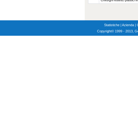
Chirurghi estetici plastici in
Statistiche
|
Azienda
|
Copyright
© 1999 - 2013, G