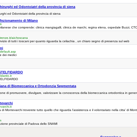
hirurghi ed Odontoiatri della provincia di siena
urghi ed Odontoiatri della provincia di siena
Perfezionamento di Milano
ti
ilanese che comprende: clinica mangiagalli, clinica de marchi, regina elena, ospedale Buzzi, CT
renze.it/aic/toscana
vizio di tutti i toscani per quanto riguarda la celiachia , un chiaro segno di presenza sul web
ni
/default.asp
e dei medici
STELFIDARDO
idardo.it
TELFIDARDO
aliana di Biomeccanica e Ortodonzia Segmentata
one di promuovere, divulgare, valorizzare la conoscenza della biomeccanica ortodontica in genere e
tevarchi
varchi.it
ia di Montevarchi troverete tutto quello che riguarda l'assistenza e il volontariato nella citta' di Mon
m
sezione provinciale di Padova dello SNAMI