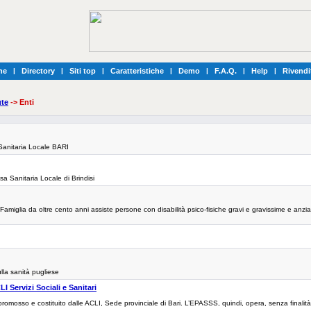
he
|
Directory
|
Siti top
|
Caratteristiche
|
Demo
|
F.A.Q.
|
Help
|
Rivendi
ute
-> Enti
Sanitaria Locale BARI
nsa Sanitaria Locale di Brindisi
miglia da oltre cento anni assiste persone con disabilità psico-fisiche gravi e gravissime e anzi
ulla sanità pugliese
I Servizi Sociali e Sanitari
osso e costituito dalle ACLI, Sede provinciale di Bari. L’EPASSS, quindi, opera, senza finalità di l