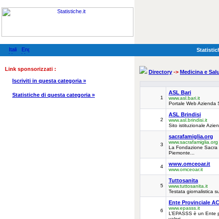
Statistic
Link sponsorizzati :
Directory
->
Medicina e Sal
Iscriviti in questa categoria »
ASL Bari
Statistiche di questa categoria »
1
www.asl.bari.it
Portale Web Azienda 
ASL Brindisi
2
www.asl.brindisi.it
Sito istituzionale Azie
sacrafamiglia.org
www.sacrafamiglia.org
3
La Fondazione Sacra Fa
Piemonte...
www.omceoar.it
4
www.omceoar.it
Tuttosanita
5
www.tuttosanita.it
Testata giornalistica s
Ente Provinciale ACL
www.epasss.it
6
L’EPASSS è un Ente prom
valori...