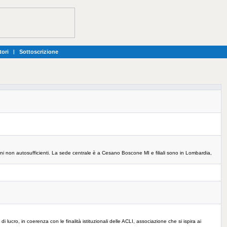
tori
|
Sottoscrizione
ani non autosufficienti. La sede centrale è a Cesano Boscone MI e filiali sono in Lombardia,
ucro, in coerenza con le finalità istituzionali delle ACLI, associazione che si ispira ai