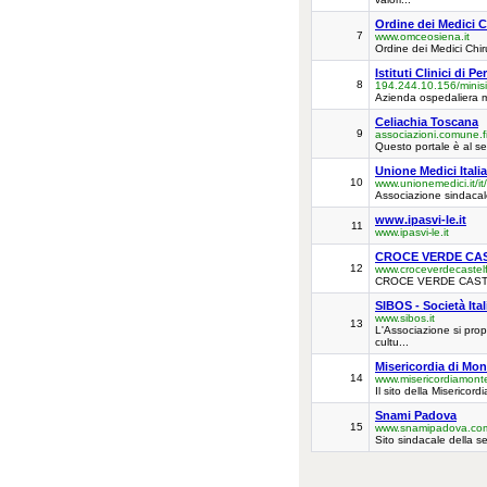
Ordine dei Medici C
7
www.omceosiena.it
Ordine dei Medici Chir
Istituti Clinici di 
8
194.244.10.156/minisi
Azienda ospedaliera m
Celiachia Toscana
9
associazioni.comune.fi
Questo portale è al ser
Unione Medici Italia
10
www.unionemedici.it/it
Associazione sindacal
www.ipasvi-le.it
11
www.ipasvi-le.it
CROCE VERDE CA
12
www.croceverdecastelf
CROCE VERDE CAS
SIBOS - Società It
www.sibos.it
13
L'Associazione si prop
cultu...
Misericordia di Mon
14
www.misericordiamonte
Il sito della Misericord
Snami Padova
15
www.snamipadova.co
Sito sindacale della 