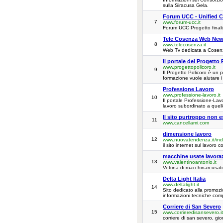
sulla Siracusa Gela.
Forum UCC - Unified 
7
www.forum-ucc.it
Forum UCC Progetto finaliz
Tele Cosenza Web Ne
8
www.telecosenza.it
Web Tv dedicata a Cosenza
il portale del Progetto 
www.progettopolicoro.it
9
Il Progetto Policoro è un p
formazione vuole aiutare i 
Professione Lavoro
www.professione-lavoro.it
10
Il portale Professione-Lavor
lavoro subordinato a quello
Il sito purtroppo non e
11
www.cancellami.com
dimensione lavoro
12
www.nuovatendenza.it/ind
il sito internet sul lavoro 
macchine usate lavoraz
13
www.valentinoantonio.it
Vetrina di macchinari usat
Delta Light Italia
www.deltalight.it
14
Sito dedicato alla promozio
informazioni tecniche compl
Corriere di San Severo
15
www.corrieredisansevero.it
corriere di san severo, gi