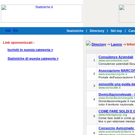
Statistiche
|
Directory
|
Siti top
|
Cara
Link sponsorizzati :
Directory
->
Lavoro
-> Info
Iscriviti in questa categoria »
Consulenze Aziendali
Statistiche di questa categoria »
1
www.zenomoretti.com
Consulenze aziendali Sicur
Associazione MARC
2
www.assmarcopolo.it
Portale dell'associazione
sonoutile una guida da
3
www.sonoutile.it
Domiciliazionelegale - I
www.domiciliazionelegale.i
4
Domiciliazionelegale.it nas
tutto il territorio nazionale
COME FARE SOLDI E
www.rivieragroup.org
5
Come fare soldi e come gua
line o per visionare messagg
Consorzio Autostrade S
www.autostradesiciliane.it
6
Informazioni sul Consorzio