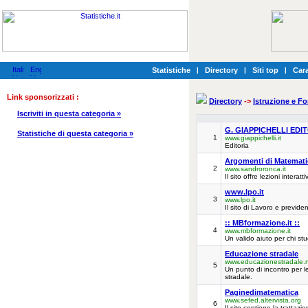
Statistiche
|
Directory
|
Siti top
|
Cara
Link sponsorizzati :
Directory
->
Istruzione e F
Iscriviti in questa categoria »
G. GIAPPICHELLI EDIT
Statistiche di questa categoria »
1
www.giappichelli.it
Editoria
Argomenti di Matematic
2
www.sandroronca.it
Il sito offre lezioni intera
www.lpo.it
3
www.lpo.it
Il sito di Lavoro e previde
:: MBformazione.it ::
4
www.mbformazione.it
Un valido aiuto per chi stu
Educazione stradale
www.educazionestradale.
5
Un punto di incontro per l
stradale.
Paginedimatematica
www.sefed.altervista.org
6
Il sito contiene la trattazi