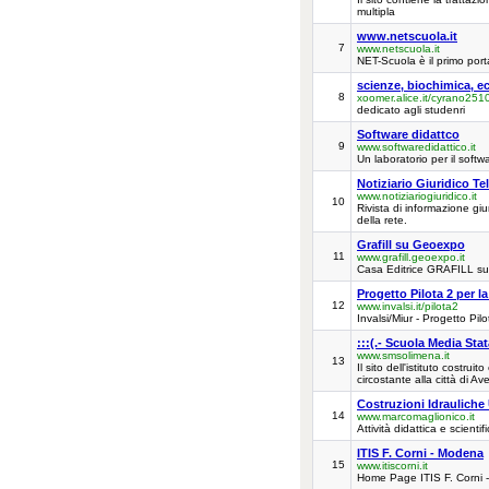
multipla
www.netscuola.it
7
www.netscuola.it
NET-Scuola è il primo porta
scienze, biochimica, e
8
xoomer.alice.it/cyrano251
dedicato agli studenri
Software didattco
9
www.softwaredidattico.it
Un laboratorio per il softw
Notiziario Giuridico Te
www.notiziariogiuridico.it
10
Rivista di informazione giur
della rete.
Grafill su Geoexpo
11
www.grafill.geoexpo.it
Casa Editrice GRAFILL s
Progetto Pilota 2 per l
12
www.invalsi.it/pilota2
Invalsi/Miur - Progetto Pil
:::(.- Scuola Media Stat
www.smsolimena.it
13
Il sito dell'istituto costrui
circostante alla città di Ave
Costruzioni Idrauliche
14
www.marcomaglionico.it
Attività didattica e scienti
ITIS F. Corni - Modena
15
www.itiscorni.it
Home Page ITIS F. Corni