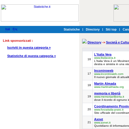
Statistiche
|
Directory
|
Siti top
|
Cara
Link sponsorizzati :
Directory
->
Società e Cultu
Iscriviti in questa categoria »
L'Italia Vera
Statistiche di questa categoria »
www.litaliavera.it
16
L'Italia Vera è un Movimen
destra e sinistra in una vi
Incontroweb
17
www.incontroweb.com
Il nuovo giornale di attual
Martin Almada
18
www.martinalmada.org
memoria e libertà
19
www.memoriaeliberta.it
dove il ricordo di ognuno i
Coordinamento Provinci
20
www.forzaitalia-prato.it
Sito ufficiale del coordina
Axnet
21
www.axnet.it
Quotidiano di informazione