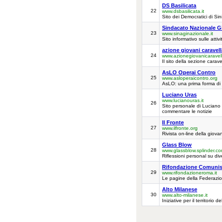
DS Basilicata
22
www.dsbasilicata.it
Sito dei Democratici di Sini
Sindacato Nazionale Gi
23
www.sinaginazionale.it
Sito informativo sulle attiv
azione giovani caravell
24
www.azionegiovanicaravel
Il sito della sezione carave
AsLO Operai Contro
25
www.asloperaicontro.org
AsLO: una prima forma di or
Luciano Uras
www.lucianouras.it
26
Sito personale di Luciano 
commentare le notizie
Il Fronte
27
www.ilfronte.org
Rivista on-line della giova
Glass Blow
28
www.glassblow.splinder.c
Riflessioni personal su di
Rifondazione Comunis
29
www.rifondazioneroma.it
Le pagine della Federazio
Alto Milanese
30
www.alto-milanese.it
Iniziative per il territorio d