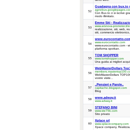
Guadagna con bux.to vi
agnebus.googlepages.co
52
Con Bux.to ci si iscrive gr
modo illimitato.
Emme Siti - Realizzazi
www.arsnova-promoter.it/
53
realizzazione, siti, web, re
siti, commercio elettronico
www.eurocontatto.com r
www.eurocontatto.com
54
www.eurocontatto.com - w
platforma spotkan.
TOM SHOPPER
55
www.tomshopper.com
Una guida ai migliori acqui
WebMasterDollars Top
members.mastertop100.co
56
WebMasterDollars TOP100, vi
vostre visite...
..Pensieri e Parole..
57
capitache.blogspot.com
Blog
www.adway.it
58
www.adway.it
STEFANO BINI
59
www.ste75b.com
Sito privato
Xplace srl
60
www.xplacecompany.com
Xpace company, Realizzazi