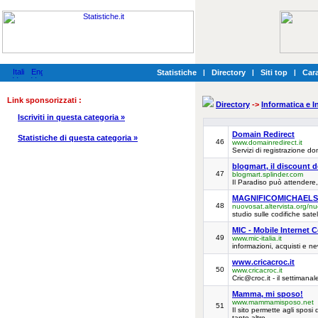
Statistiche
|
Directory
|
Siti top
|
Cara
Link sponsorizzati :
Directory
->
Informatica e I
Iscriviti in questa categoria »
Domain Redirect
Statistiche di questa categoria »
46
www.domainredirect.it
Servizi di registrazione do
blogmart, il discount d
47
blogmart.splinder.com
Il Paradiso può attendere,
MAGNIFICOMICHAELS
48
nuovosat.altervista.org/n
studio sulle codifiche satell
MIC - Mobile Internet 
49
www.mic-italia.it
informazioni, acquisti e n
www.cricacroc.it
50
www.cricacroc.it
Cric@croc.it - il settimana
Mamma, mi sposo!
www.mammamisposo.net
51
Il sito permette agli sposi 
tanto altro.