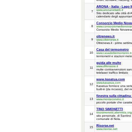
ARONA - Italia - Lago 
www.aronanelweb.it
7
Sito dedicato alla città di
calendario degli appuntament
Consorzio Medio Nova
8
www.consorziomedionovare
Consorzio Medio Novares
oltrenews.it
9
www.oltrenews.it
Oltrenews.it - primo settim
Casa del termometro
10
www.casadeltermometro.it
termometri e stazioni meteo
guida alle multe
www.difensore.it
11
multe contravvenzioni sanz
telelaser traffico limitato
www.kasatua.com
www.kasatua.com
12
Kasatua fornisce una serie
built-in (da incasso), del 
finestra sulla cittadin
13
www.montecorvino.it
piccolo portale che caratte
TINO SIMONETTI
tinosimonetti.altervista.or
14
sito personale, di Santino S
comunale di Nola.
Risorse.net
15
www.risorse.net