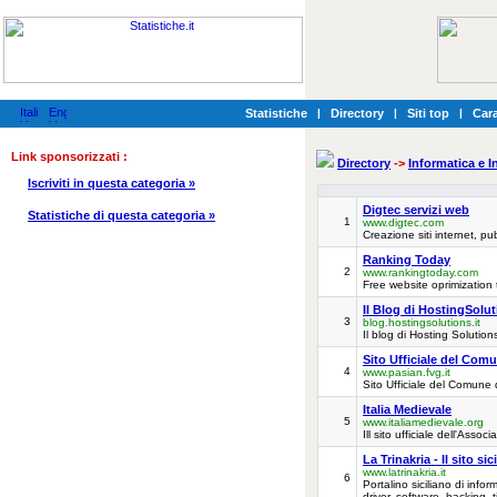
Statistiche
|
Directory
|
Siti top
|
Cara
Link sponsorizzati :
Directory
->
Informatica e I
Iscriviti in questa categoria »
Digtec servizi web
Statistiche di questa categoria »
1
www.digtec.com
Creazione siti internet, pu
Ranking Today
2
www.rankingtoday.com
Free website oprimization 
Il Blog di HostingSolut
3
blog.hostingsolutions.it
Il blog di Hosting Solution
Sito Ufficiale del Comu
4
www.pasian.fvg.it
Sito Ufficiale del Comune 
Italia Medievale
5
www.italiamedievale.org
Ill sito ufficiale dell'Asso
La Trinakria - Il sito si
www.latrinakria.it
6
Portalino siciliano di inform
driver, software, hacking, t