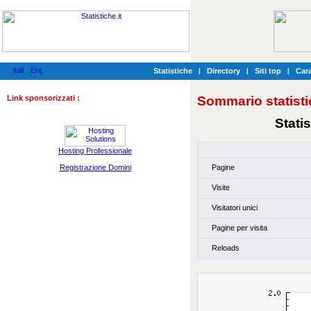
Statistiche
|
Directory
|
Siti top
|
Cara
Link sponsorizzati :
Sommario statisti
Stati
Hosting Professionale
Pagine
Registrazione Domini
Visite
Visitatori unici
Pagine per visita
Reloads