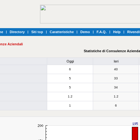
he
|
Directory
|
Siti top
|
Caratteristiche
|
Demo
|
F.A.Q.
|
Help
|
Rivendi
nze Aziendali
Statistiche di Consulenze Azienda
Oggi
Ieri
6
40
5
33
5
34
1.2
1.2
1
6