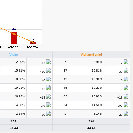
Visite
Visitatori unici
2.99%
7
2.99%
+7
+7
15.81%
37
15.81%
+30
+30
18.38%
43
18.38%
+6
+6
19.23%
45
19.23%
+2
+2
26.92%
63
26.92%
+18
+18
14.53%
34
14.53%
-29
-29
2.14%
5
2.14%
-29
-29
234
234
33.43
33.43