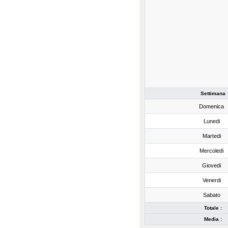
Settimana
Domenica
Lunedi
Martedi
Mercoledi
Giovedi
Venerdi
Sabato
Totale :
Media :