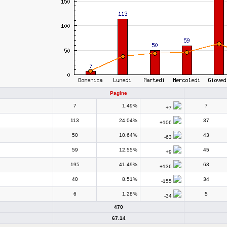
Pagine
7
1.49%
7
+7
113
24.04%
37
+106
50
10.64%
43
-63
59
12.55%
45
+9
195
41.49%
63
+136
40
8.51%
34
-155
6
1.28%
5
-34
470
67.14