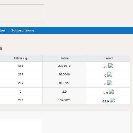
tori
|
Sottoscrizione
li
Ultimi 7 g.
Totale
Trend
481
2321071
-29
237
925046
0
237
898727
0
2
2.5
-0.9
244
1396025
-28.9