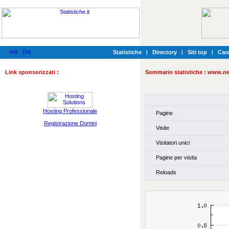
Statistiche
|
Directory
|
Siti top
|
Cara
Link sponsorizzati :
Sommario statistiche :
www.net
Hosting Professionale
Pagine
Registrazione Domini
Visite
Visitatori unici
Pagine per visita
Reloads