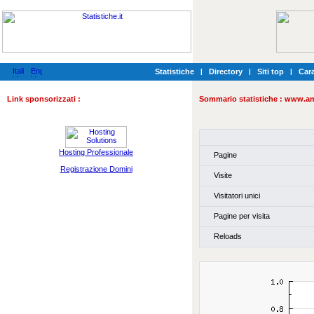
Statistiche
|
Directory
|
Siti top
|
Cara
Link sponsorizzati :
Sommario statistiche :
www.am
Hosting Professionale
Pagine
Registrazione Domini
Visite
Visitatori unici
Pagine per visita
Reloads