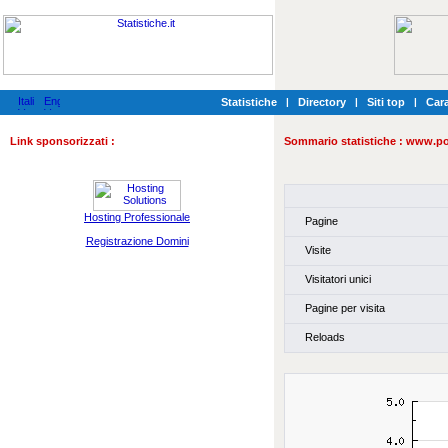
Statistiche
|
Directory
|
Siti top
|
Cara
Link sponsorizzati :
Sommario statistiche :
www.poz
Hosting Professionale
Pagine
Registrazione Domini
Visite
Visitatori unici
Pagine per visita
Reloads